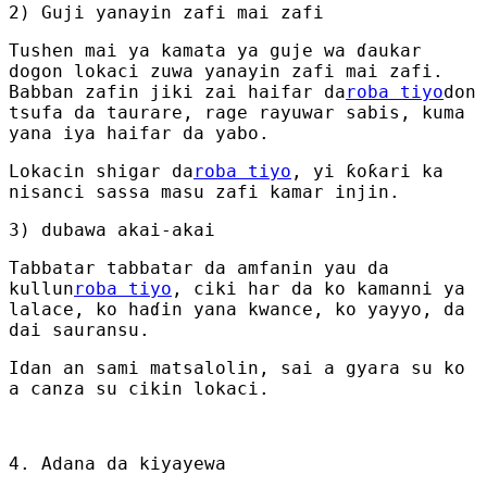
2) Guji yanayin zafi mai zafi
Tushen mai ya kamata ya guje wa ɗaukar
dogon lokaci zuwa yanayin zafi mai zafi.
Babban zafin jiki zai haifar da
roba tiyo
don
tsufa da taurare, rage rayuwar sabis, kuma
yana iya haifar da yabo.
Lokacin shigar da
roba tiyo
, yi ƙoƙari ka
nisanci sassa masu zafi kamar injin.
3) dubawa akai-akai
Tabbatar tabbatar da amfanin yau da
kullun
roba tiyo
, ciki har da ko kamanni ya
lalace, ko haɗin yana kwance, ko yayyo, da
dai sauransu.
Idan an sami matsalolin, sai a gyara su ko
a canza su cikin lokaci.
4. Adana da kiyayewa