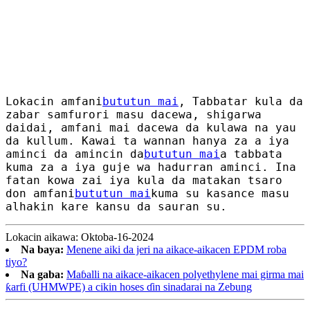
Lokacin amfani
bututun mai
, Tabbatar kula da
zabar samfurori masu dacewa, shigarwa
daidai, amfani mai dacewa da kulawa na yau
da kullum. Kawai ta wannan hanya za a iya
aminci da amincin da
bututun mai
a tabbata
kuma za a iya guje wa hadurran aminci. Ina
fatan kowa zai iya kula da matakan tsaro
don amfani
bututun mai
kuma su kasance masu
alhakin kare kansu da sauran su.
Lokacin aikawa: Oktoba-16-2024
Na baya:
Menene aiki da jeri na aikace-aikacen EPDM roba
tiyo?
Na gaba:
Maɓalli na aikace-aikacen polyethylene mai girma mai
ƙarfi (UHMWPE) a cikin hoses ɗin sinadarai na Zebung