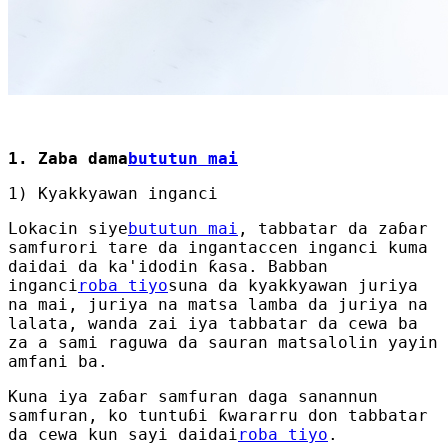
1. Zaba dama
bututun mai
1) Kyakkyawan inganci
Lokacin siye
bututun mai
, tabbatar da zaɓar
samfurori tare da ingantaccen inganci kuma
daidai da ka'idodin ƙasa. Babban
inganci
roba tiyo
suna da kyakkyawan juriya
na mai, juriya na matsa lamba da juriya na
lalata, wanda zai iya tabbatar da cewa ba
za a sami raguwa da sauran matsalolin yayin
amfani ba.
Kuna iya zaɓar samfuran daga sanannun
samfuran, ko tuntuɓi ƙwararru don tabbatar
da cewa kun sayi daidai
roba tiyo
.