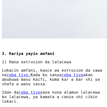
3. Kariya yayin amfani
1) Hana extrusion da lalacewa
Lokacin amfani, kauce wa extrusion da sawa
na
roba tiyo.
Kada ku sanya
roba tiyo
akan
abubuwa masu kaifi, kuma kar a bar shi ya
shafa a wasu sassa.
Idan da
roba tiyo
yana nuna alamun lalacewa
ko lalacewa, ya kamata a canza shi cikin
lokaci.