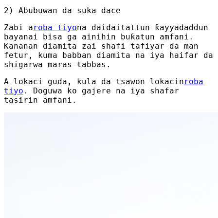
2) Abubuwan da suka dace
Zabi a
roba tiyo
na daidaitattun ƙayyadaddun
bayanai bisa ga ainihin buƙatun amfani.
Ƙananan diamita zai shafi tafiyar da man
fetur, kuma babban diamita na iya haifar da
shigarwa maras tabbas.
A lokaci guda, kula da tsawon lokacin
roba
tiyo
. Doguwa ko gajere na iya shafar
tasirin amfani.