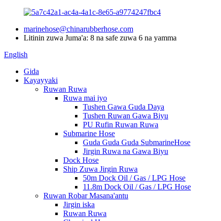
marinehose@chinarubberhose.com
Litinin zuwa Juma'a: 8 na safe zuwa 6 na yamma
English
Gida
Kayayyaki
Ruwan Ruwa
Ruwa mai iyo
Tushen Gawa Guda Daya
Tushen Ruwan Gawa Biyu
PU Rufin Ruwan Ruwa
Submarine Hose
Guda Guda Guda SubmarineHose
Jirgin Ruwa na Gawa Biyu
Dock Hose
Ship Zuwa Jirgin Ruwa
50m Dock Oil / Gas / LPG Hose
11.8m Dock Oil / Gas / LPG Hose
Ruwan Robar Masana'antu
Jirgin iska
Ruwan Ruwa