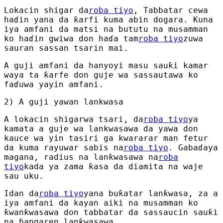
Lokacin shigar da
roba tiyo
, Tabbatar cewa
haɗin yana da ƙarfi kuma abin dogara. Kuna
iya amfani da matsi na bututu na musamman
ko haɗin gwiwa don haɗa tam
roba tiyo
zuwa
sauran sassan tsarin mai.
A guji amfani da hanyoyi masu sauƙi kamar
waya ta ƙarfe don guje wa sassautawa ko
faɗuwa yayin amfani.
2) A guji yawan lankwasa
A lokacin shigarwa tsari, da
roba tiyo
ya
kamata a guje wa lankwasawa da yawa don
kauce wa yin tasiri ga kwararar man fetur
da kuma rayuwar sabis na
roba tiyo
. Gabaɗaya
magana, radius na lanƙwasawa na
roba
tiyo
kada ya zama ƙasa da diamita na waje
sau uku.
Idan da
roba tiyo
yana buƙatar lanƙwasa, za a
iya amfani da kayan aiki na musamman ko
ƙwanƙwasawa don tabbatar da sassaucin sauƙi
na ɓangaren lanƙwasawa.