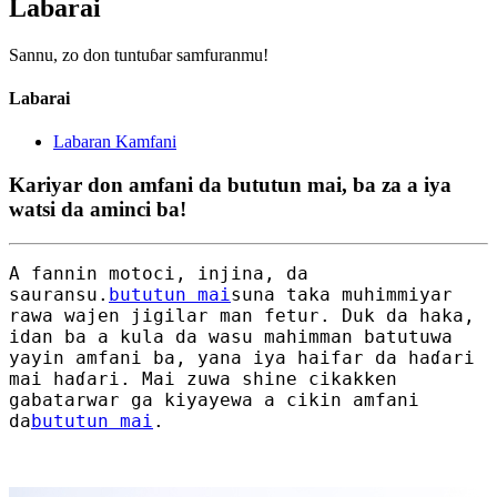
Labarai
Sannu, zo don tuntuɓar samfuranmu!
Labarai
Labaran Kamfani
Kariyar don amfani da bututun mai, ba za a iya
watsi da aminci ba!
A fannin motoci, injina, da
sauransu.
bututun mai
suna taka muhimmiyar
rawa wajen jigilar man fetur. Duk da haka,
idan ba a kula da wasu mahimman batutuwa
yayin amfani ba, yana iya haifar da haɗari
mai haɗari. Mai zuwa shine cikakken
gabatarwar ga kiyayewa a cikin amfani
da
bututun mai
.