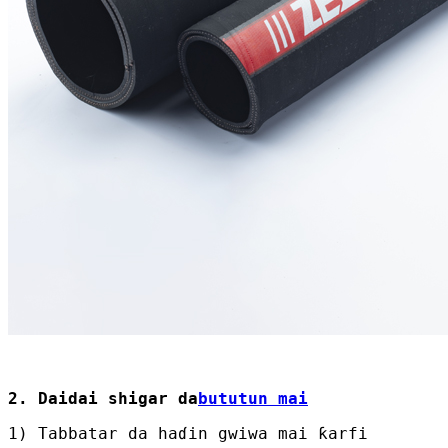
2. Daidai shigar da
bututun mai
1) Tabbatar da haɗin gwiwa mai ƙarfi