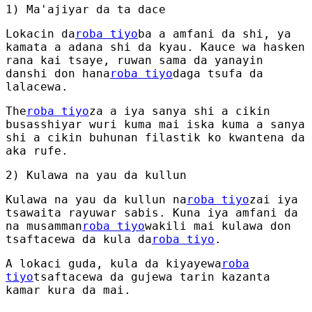
1) Ma'ajiyar da ta dace
Lokacin da
roba tiyo
ba a amfani da shi, ya
kamata a adana shi da kyau. Kauce wa hasken
rana kai tsaye, ruwan sama da yanayin
danshi don hana
roba tiyo
daga tsufa da
lalacewa.
The
roba tiyo
za a iya sanya shi a cikin
busasshiyar wuri kuma mai iska kuma a sanya
shi a cikin buhunan filastik ko kwantena da
aka rufe.
2) Kulawa na yau da kullun
Kulawa na yau da kullun na
roba tiyo
zai iya
tsawaita rayuwar sabis. Kuna iya amfani da
na musamman
roba tiyo
wakili mai kulawa don
tsaftacewa da kula da
roba tiyo
.
A lokaci guda, kula da kiyayewa
roba
tiyo
tsaftacewa da gujewa tarin kazanta
kamar kura da mai.