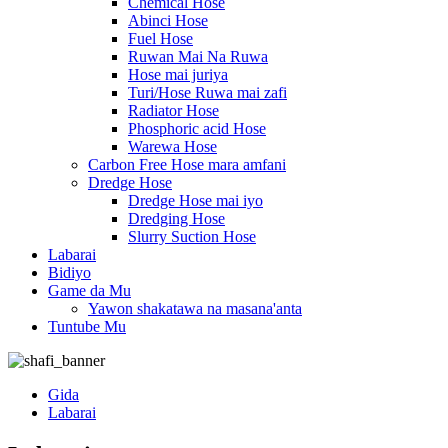
Chemical Hose
Abinci Hose
Fuel Hose
Ruwan Mai Na Ruwa
Hose mai juriya
Turi/Hose Ruwa mai zafi
Radiator Hose
Phosphoric acid Hose
Warewa Hose
Carbon Free Hose mara amfani
Dredge Hose
Dredge Hose mai iyo
Dredging Hose
Slurry Suction Hose
Labarai
Bidiyo
Game da Mu
Yawon shakatawa na masana'anta
Tuntube Mu
Gida
Labarai