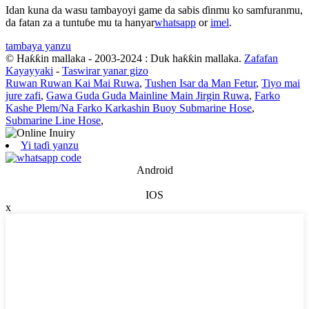
Idan kuna da wasu tambayoyi game da sabis ɗinmu ko samfuranmu,
da fatan za a tuntuɓe mu ta hanyar
whatsapp
or
imel
.
tambaya yanzu
© Haƙƙin mallaka - 2003-2024 : Duk haƙƙin mallaka.
Zafafan
Kayayyaki
-
Taswirar yanar gizo
Ruwan Ruwan Kai Mai Ruwa
,
Tushen Isar da Man Fetur
,
Tiyo mai
jure zafi
,
Gawa Guda Guda Mainline Main Jirgin Ruwa
,
Farko
Kashe Plem/Na Farko Karkashin Buoy Submarine Hose
,
Submarine Line Hose
,
Yi taɗi yanzu
Android
IOS
x